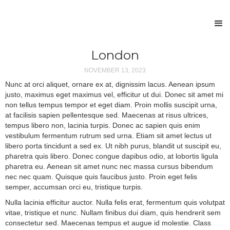
London
NOVEMBER 13, 2023
Nunc at orci aliquet, ornare ex at, dignissim lacus. Aenean ipsum
justo, maximus eget maximus vel, efficitur ut dui. Donec sit amet mi
non tellus tempus tempor et eget diam. Proin mollis suscipit urna,
at facilisis sapien pellentesque sed. Maecenas at risus ultrices,
tempus libero non, lacinia turpis. Donec ac sapien quis enim
vestibulum fermentum rutrum sed urna. Etiam sit amet lectus ut
libero porta tincidunt a sed ex. Ut nibh purus, blandit ut suscipit eu,
pharetra quis libero. Donec congue dapibus odio, at lobortis ligula
pharetra eu. Aenean sit amet nunc nec massa cursus bibendum
nec nec quam. Quisque quis faucibus justo. Proin eget felis
semper, accumsan orci eu, tristique turpis.
Nulla lacinia efficitur auctor. Nulla felis erat, fermentum quis volutpat
vitae, tristique et nunc. Nullam finibus dui diam, quis hendrerit sem
consectetur sed. Maecenas tempus et augue id molestie. Class